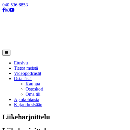
040 536 6853
Siirry
Päävalikko
sisältöön
Etusivu
Tietoa meistä
Videopodcastit
Osta tästä
Kauppa
Ostoskori
Oma tili
Ajankohtaista
Kirjaudu sisään
Liikeharjoittelu