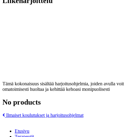
Liikeharjoittelu
Tämä kokonaisuus sisältää harjoitusohjelmia, joiden avulla voit
omatoimisesti huoltaa ja kehittää kehoasi monipuolisesti
No products
Artikkelien
Ilmaiset koulutukset ja harjoitusohjelmat
selaus
Etusivu
Terapeutit