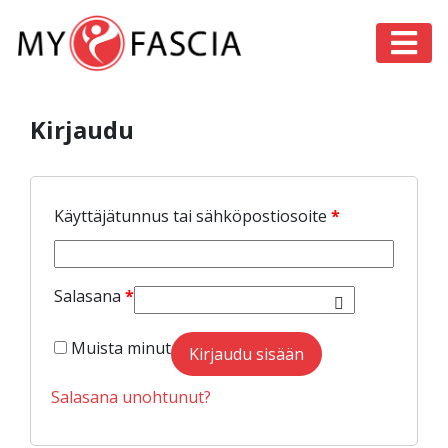
Päävalikko
Kirjaudu
Käyttäjätunnus tai sähköpostiosoite
*
Salasana
*
Muista minut
Kirjaudu sisään
Salasana unohtunut?