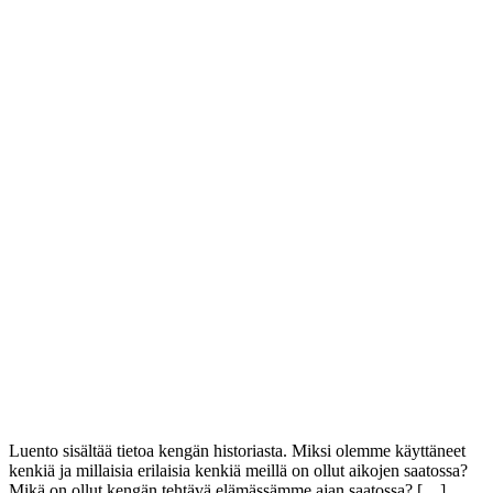
Luento sisältää tietoa kengän historiasta. Miksi olemme käyttäneet
kenkiä ja millaisia erilaisia kenkiä meillä on ollut aikojen saatossa?
Mikä on ollut kengän tehtävä elämässämme ajan saatossa? […]