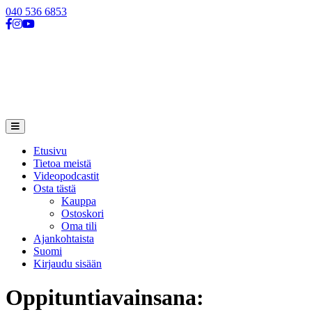
040 536 6853
Siirry
Päävalikko
sisältöön
Etusivu
Tietoa meistä
Videopodcastit
Osta tästä
Kauppa
Ostoskori
Oma tili
Ajankohtaista
Suomi
Kirjaudu sisään
Oppituntiavainsana: