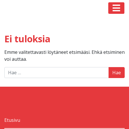
Päävalikko
Ei tuloksia
Emme valitettavasti löytäneet etsimääsi. Ehkä etsiminen
voi auttaa.
Hae:
Etusivu