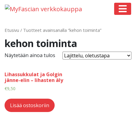
Päävalikko
Etusivu
/ Tuotteet avainsanalla “kehon toiminta”
kehon toiminta
Näytetään ainoa tulos
Lihassukkulat ja Golgin
jänne-elin – lihasten äly
€
9,50
Lisää ostoskoriin