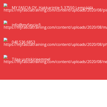
MY FASCIA OY, Hakkarintie 5 37550 Lempäälä
info@myfascia.fi
040 536 6853
Tilaa uutiskirjeemme!