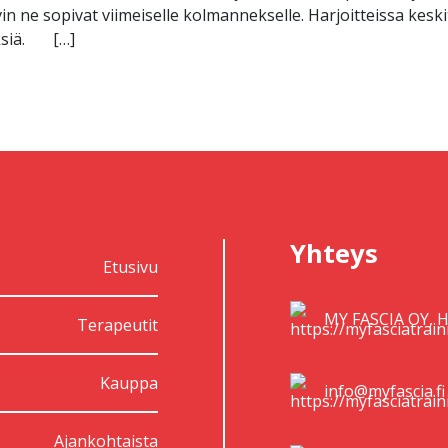
in ne sopivat viimeiselle kolmannekselle. Harjoitteissa ke
yksiä. […]
Yhteys
Etusivu
MY FASCIA OY, H
Terapeutit
Kauppa
info@myfascia.fi
Ajankohtaista