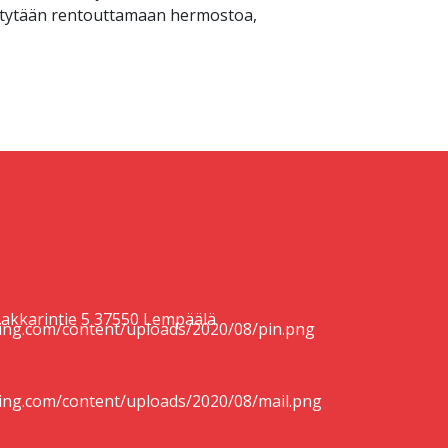
skitytään rentouttamaan hermostoa,
akkarintie 5 37550 Lempäälä