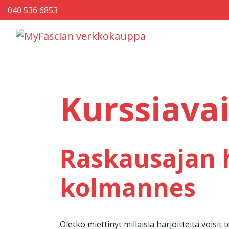
040 536 6853
Päävalikko
Kurssiava
Raskausajan h
kolmannes
Oletko miettinyt millaisia harjoitteita voisit 