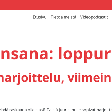
Etusivu
Tietoa meistä
Videopodcastit
insana:
loppu
arjoittelu, viimei
tehdä raskaana ollessasi? Tässä juuri sinulle sopivat harjoittee