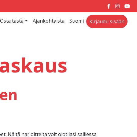
Osta tästä
Ajankohtaista
Suomi
Kirjaudu sisään
raskaus
nen
t. Näitä harjoitteita voit olotilasi salliessa