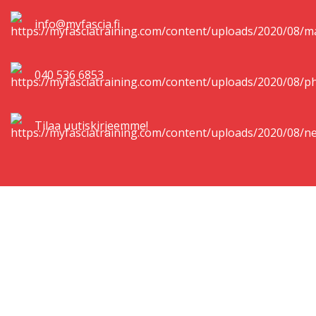
info@myfascia.fi
040 536 6853
Tilaa uutiskirjeemme!