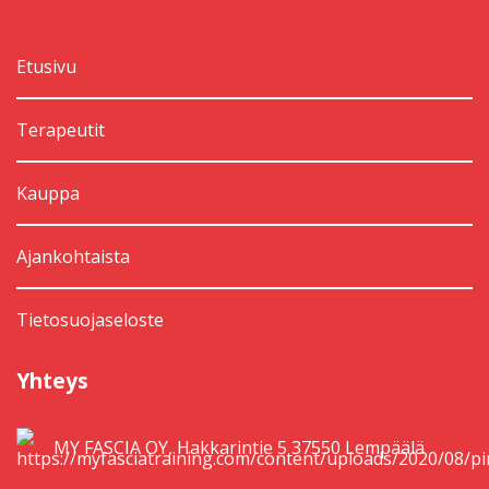
Etusivu
Terapeutit
Kauppa
Ajankohtaista
Tietosuojaseloste
Yhteys
MY FASCIA OY, Hakkarintie 5 37550 Lempäälä