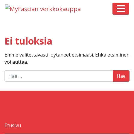
Päävalikko
Ei tuloksia
Emme valitettavasti löytäneet etsimääsi. Ehkä etsiminen
voi auttaa.
Hae:
Etusivu