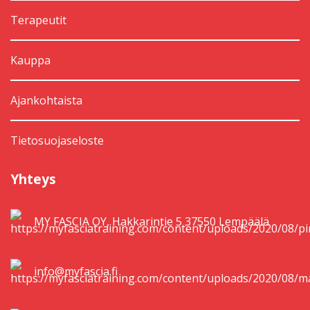
Terapeutit
Kauppa
Ajankohtaista
Tietosuojaseloste
Yhteys
MY FASCIA OY, Hakkarintie 5 37550 Lempäälä
info@myfascia.fi