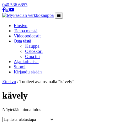
040 536 6853
Siirry
Päävalikko
sisältöön
Etusivu
Tietoa meistä
Videopodcastit
Osta tästä
Kauppa
Ostoskori
Oma tili
Ajankohtaista
Suomi
Kirjaudu sisään
Etusivu
/ Tuotteet avainsanalla “kävely”
kävely
Näytetään ainoa tulos