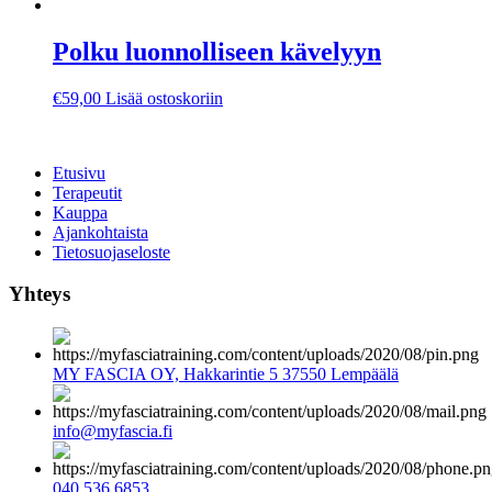
Polku luonnolliseen kävelyyn
€
59,00
Lisää ostoskoriin
Etusivu
Terapeutit
Kauppa
Ajankohtaista
Tietosuojaseloste
Yhteys
MY FASCIA OY, Hakkarintie 5 37550 Lempäälä
info@myfascia.fi
040 536 6853