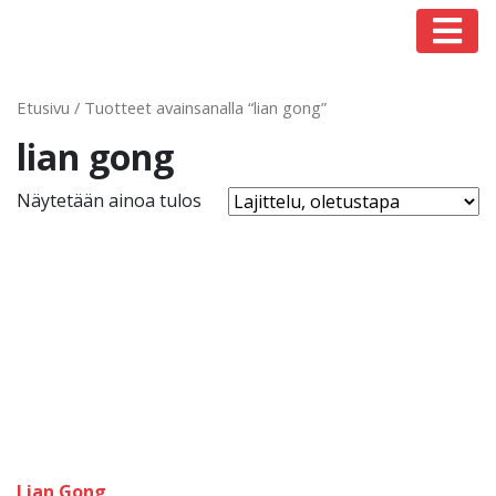
Päävalikko
Etusivu
/ Tuotteet avainsanalla “lian gong”
lian gong
Näytetään ainoa tulos
Lian Gong