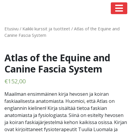
Päävalikko
Etusivu
/
Kaikki kurssit ja tuotteet
/ Atlas of the Equine and
Canine Fascia System
Atlas of the Equine and
Canine Fascia System
€
152,00
Maailman ensimmäinen kirja hevosen ja koiran
faskiaalisesta anatomiasta. Huomioi, että Atlas on
englannin kielinen! Kirja sisältää tietoa faskian
anatomiasta ja fysiologiasta. Siinä on esitelty hevosen
ja koiran faskiajärjestelmä kehon kaikissa osissa. Kirjan
ovat kirjoittaneet fysioterapeutit Tuulia Luomala ja